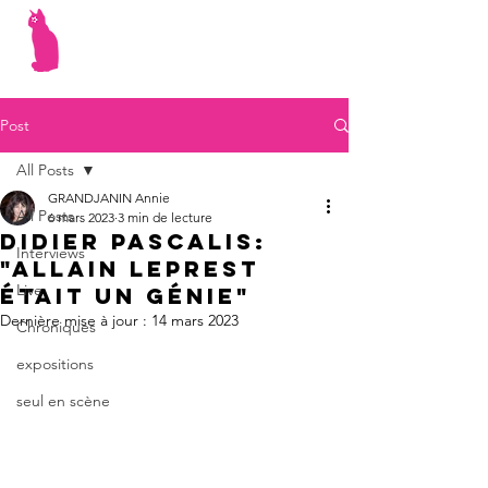
Post
All Posts
GRANDJANIN Annie
All Posts
6 mars 2023
3 min de lecture
Didier Pascalis:
Interviews
"Allain Leprest
Live
était un génie"
Dernière mise à jour :
14 mars 2023
Chroniques
expositions
seul en scène