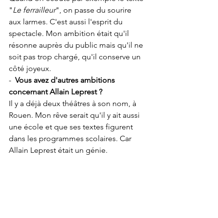
"
Le ferrailleur
", on passe du sourire 
aux larmes. C'est aussi l'esprit du 
spectacle. Mon ambition était qu'il  
résonne auprès du public mais qu'il ne 
soit pas trop chargé, qu'il conserve un 
côté joyeux.
- 
 Vous avez d'autres ambitions 
concernant Allain Leprest ?
Il y a déjà deux théâtres à son nom, à 
Rouen. Mon rêve serait qu'il y ait aussi 
une école et que ses textes figurent 
dans les programmes scolaires. Car 
Allain Leprest était un génie.
- 
Concert, le 19 mars 2023, à 17h30, à la 
Cigale, 120, Bd de Rochechouart, 75018 
Paris. 
Infos et réservations au 01.42.64.49.40. 