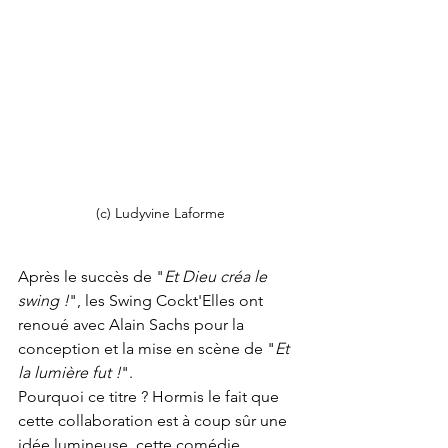
(c) Ludyvine Laforme
Après le succès de "
Et Dieu créa le 
swing !
", les Swing Cockt'Elles ont  
renoué avec Alain Sachs pour la 
conception et la mise en scène de "
Et 
la lumière fut !
".
Pourquoi ce titre ? Hormis le fait que 
cette collaboration est à coup sûr une 
idée lumineuse, cette comédie 