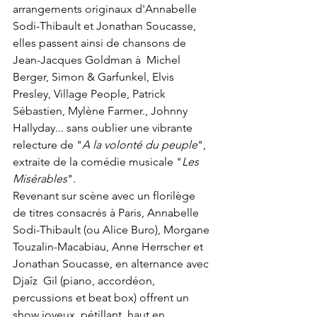
arrangements originaux d'Annabelle 
Sodi-Thibault et Jonathan Soucasse, 
elles passent ainsi de chansons de 
Jean-Jacques Goldman à  Michel 
Berger, Simon & Garfunkel, Elvis 
Presley, Village People, Patrick 
Sébastien, Mylène Farmer., Johnny 
Hallyday... sans oublier une vibrante 
relecture de "
A la volonté du peuple
", 
extraite de la comédie musicale "
Les 
Misérables
". 
Revenant sur scène avec un florilège 
de titres consacrés à Paris, Annabelle 
Sodi-Thibault (ou Alice Buro), Morgane 
Touzalin-Macabiau, Anne Herrscher et  
Jonathan Soucasse, en alternance avec 
Djaîz  Gil (piano, accordéon, 
percussions et beat box) offrent un 
show joyeux, pétillant, haut en 