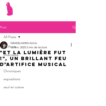
Post
All Posts
GRANDJANIN Annie
All Posts
13 févr. 2025
2 min de lecture
"Et la lumière fut
Interviews
!", un brillant feu
Live
d'artifice musical
Chroniques
expositions
seul en scène