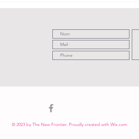
Horror Show",
s
toujours
dé
rock'n'roll et
dé
libérateur
Di
© 2023 by The New Frontier. Proudly created with
Wix.com