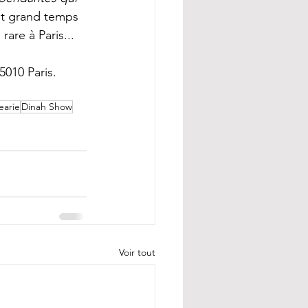
est grand temps 
are à Paris...
010 Paris. 
earie
Dinah Show
Voir tout