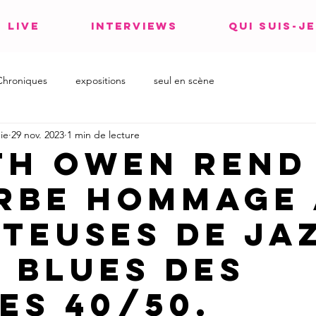
LIVE
INTERVIEWS
QUI SUIS-JE
Chroniques
expositions
seul en scène
ie
29 nov. 2023
1 min de lecture
th Owen rend
rbe hommage
teuses de ja
e blues des
es 40/50.