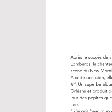
Après le succès de s
Lombards, la chanteus
scène du New Mornin
A cette occasion, ell
It".
 Un superbe album
Orléans et produit p
jour des pépites qu
Lee. 
"
J'ai pris beaucoup 