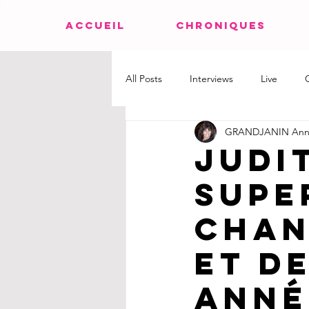
ACCUEIL
CHRONIQUES
All Posts
Interviews
Live
GRANDJANIN Ann
Judi
supe
chan
et d
anné