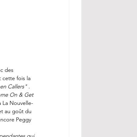
uc des 
cette fois la 
n Callers" . 
me On & Get 
à La Nouvelle-
et au goût du 
encore Peggy  
épendantes qui 