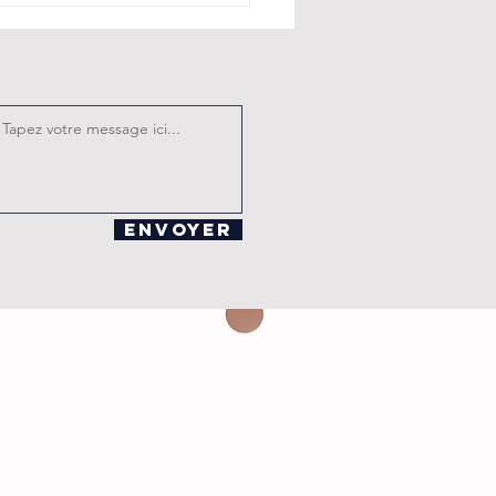
how
licieusement
janté des
valala
Envoyer