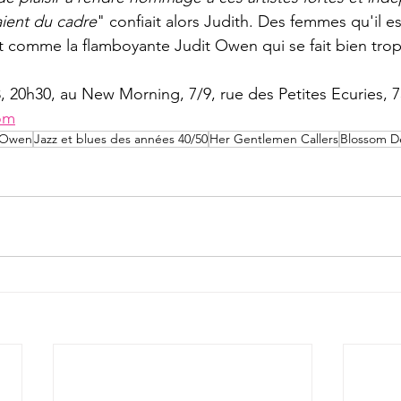
aient du cadre
" confiait alors Judith. Des femmes qu'il 
t comme la flamboyante Judit Owen qui se fait bien trop r
 20h30, au New Morning, 7/9, rue des Petites Ecuries, 75
om
 Owen
Jazz et blues des années 40/50
Her Gentlemen Callers
Blossom D