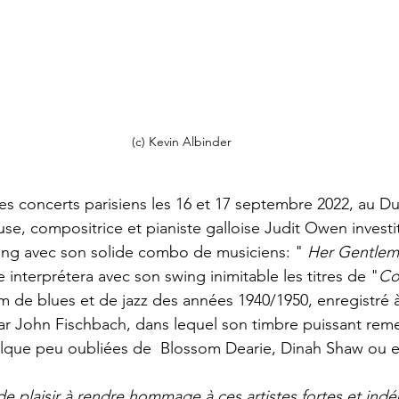
(c) Kevin Albinder
es concerts parisiens les 16 et 17 septembre 2022, au D
e, compositrice et pianiste galloise Judit Owen investit 
g avec son solide combo de musiciens: " 
Her Gentleme
e interprétera avec son swing inimitable les titres de "
Co
 de blues et de jazz des années 1940/1950, enregistré 
ar John Fischbach, dans lequel son timbre puissant rem
elque peu oubliées de  Blossom Dearie, Dinah Shaw ou 
de plaisir à rendre hommage à ces artistes fortes et ind