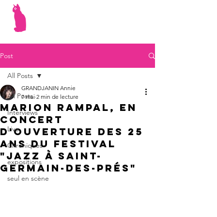
Post
All Posts
GRANDJANIN Annie
All Posts
7 mai
2 min de lecture
Marion Rampal, en
Interviews
concert
Live
d'ouverture des 25
ans du festival
Chroniques
"Jazz à Saint-
expositions
Germain-des-Prés"
seul en scène