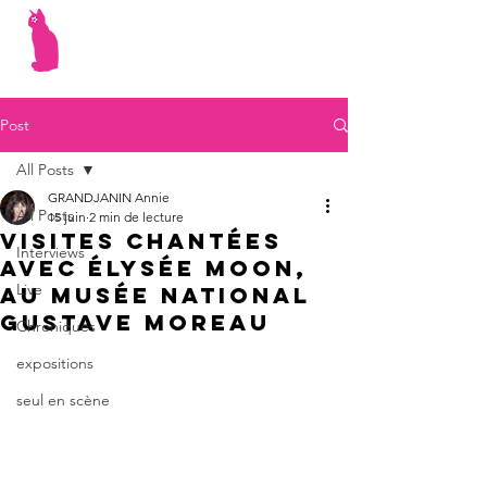
Post
All Posts
GRANDJANIN Annie
All Posts
15 juin
2 min de lecture
Visites chantées
Interviews
avec Élysée Moon,
Live
au Musée national
Gustave Moreau
Chroniques
expositions
seul en scène