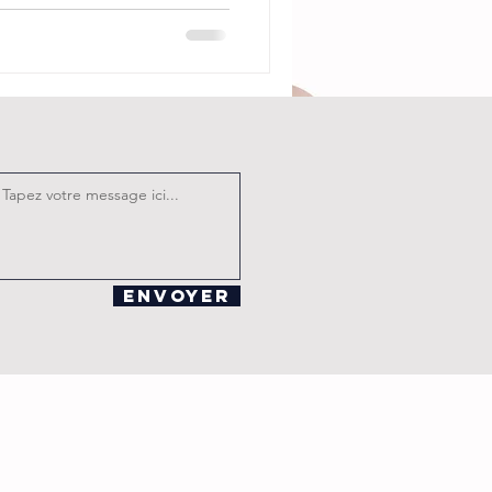
nt à Keren Ann et Irène
 belle rencontre intitulée "
our moi serait un paysage
mots et les sons de ceux qui
fortent
Envoyer