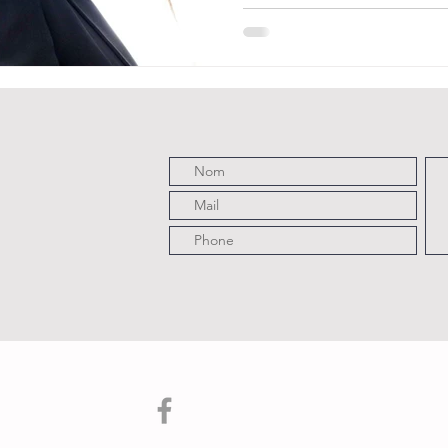
et à la musique. Et évidemme
Jacob qui ont orchestré cette
Où es-tu ?", subtilement mise en scène par Joëlle
Bouvier. " Un espace idéal p
sonore où l'on retrouve les 
nous inspirent et nous récon