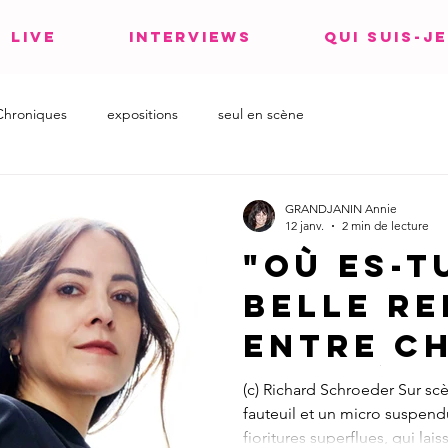
LIVE
INTERVIEWS
QUI SUIS-JE
Chroniques
expositions
seul en scène
GRANDJANIN Annie
12 janv.
2 min de lecture
"Où es-t
belle r
entre c
et poési
(c) Richard Schroeder Sur scè
fauteuil et un micro suspend
fioritures superflues, qui lai