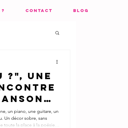
 ?
CONTACT
BLOG
u ?", une
encontre
hansons
e
ne, un piano, une guitare, un
u. Un décor sobre, sans
sse toute la place à la poésie