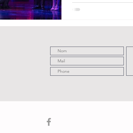
vœux de fiançailles, tombe 
Réfugiés dans un étrange mano
des personnages travestis qui
d'un film de série B, à mi-che
science-fiction. Commence al
jetteront leurs certitudes (et 