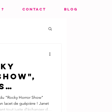
 ?
CONTACT
BLOG
cky
Show",
s
oll et
e du "Rocky Horror Show"
un lacet de guêpière ! Janet
eur
ant tout juste d'échanger des