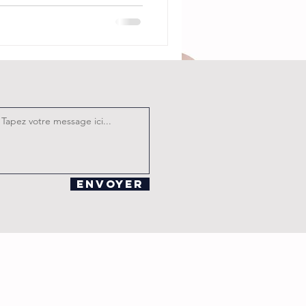
en panne une nuit d'orage.
ir, ils sont accueillis par
 semblent tout droit sortis
min entre l'horreur et la
ors une longue nuit où ils
leu
Envoyer