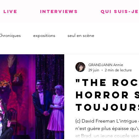
LIVE
INTERVIEWS
QUI SUIS-JE
Chroniques
expositions
seul en scène
GRANDJANIN Annie
29 juin
2 min de lecture
"The Ro
Horror 
toujour
rock'n'r
(c) David Freeman L'intrigu
n'est guère plus épaisse qu'
libérat
et Brad, un jeune couple ven