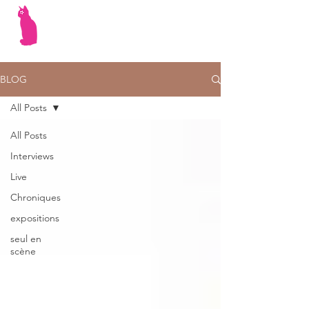
BLOG
All Posts
All Posts
Interviews
Live
Chroniques
expositions
seul en
scène