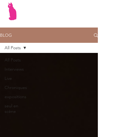
BLOG
All Posts
All Posts
Interviews
Live
Chroniques
expositions
seul en
scène