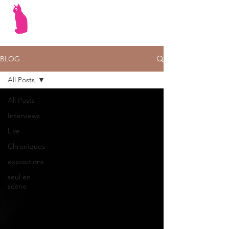
BLOG
All Posts
All Posts
Interviews
Live
Chroniques
expositions
seul en
scène