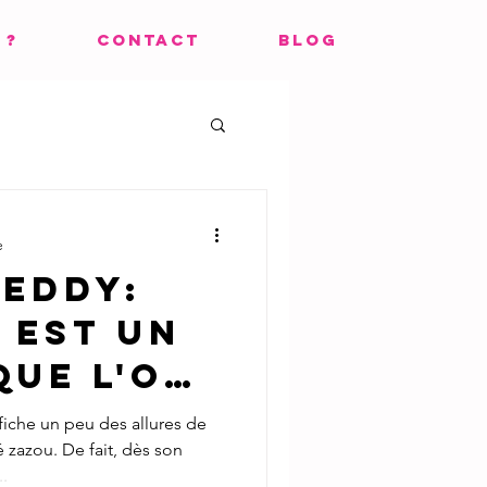
 ?
CONTACT
BLOG
e
reddy:
 est un
que l'on
ner tous
ffiche un peu des allures de
 zazou. De fait, dès son
s !"
.