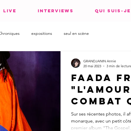
LIVE
INTERVIEWS
QUI SUIS-JE
Chroniques
expositions
seul en scène
GRANDJANIN Annie
20 mai 2023
3 min de lectur
Faada F
"l'amour
combat 
doit me
Sur ses récentes photos, il a
monarque, avec un petit côté
les jour
premier album "The Gospel..