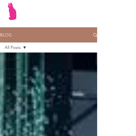
BLOG
All Posts
All Posts
Interviews
Live
Chroniques
expositions
seul en
scène