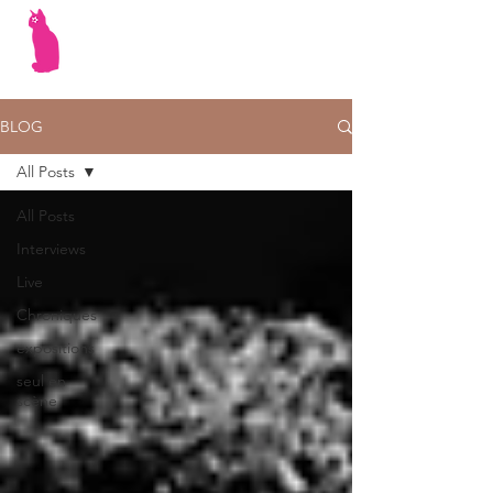
BLOG
All Posts
All Posts
Interviews
Live
Chroniques
expositions
seul en
scène