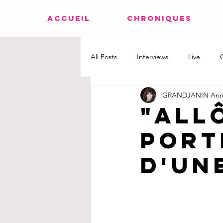
ACCUEIL
CHRONIQUES
All Posts
Interviews
Live
GRANDJANIN Ann
"Allô
port
d'un