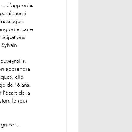
n, d'apprentis 
araît aussi 
 messages 
ang ou encore 
ticipations 
Sylvain 
ouveyrollis, 
 on apprendra 
ques, elle 
ge de 16 ans, 
 l'écart de la 
ion, le tout 
 grâce"...