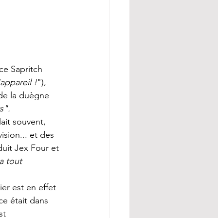
ice Sapritch 
'appareil !
"), 
de la duègne 
s". 
ision... et des 
duit Jex Four et 
a tout 
er est en effet 
ce était dans 
st 