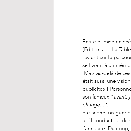
Ecrite et mise en sc
(Editions de La Table
revient sur le parcou
se livrant à un mémo
 Mais au-delà de ces grands numéros d'actrice, la Sapritch comme on l'appelait souvent, 
était aussi une vision
publicités ! Personne
son fameux "
avant, j
changé...". 
Sur scène, un guérid
le fil conducteur du 
l'annuaire. Du coup, 