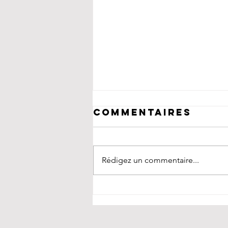
Commentaires
Rédigez un commentaire...
Concerts sous
les étoiles à
Patrimonio