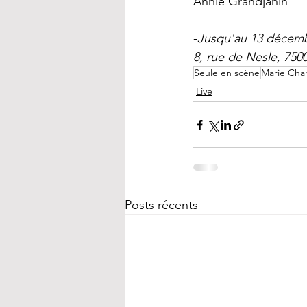
Annie Grandjanin
-
Jusqu'au 13 décembr
8, rue de Nesle, 7500
Seule en scène
Marie Char
Live
Posts récents