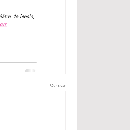
éâtre de Nesle, 
com
Voir tout