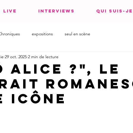
LIVE
INTERVIEWS
QUI SUIS-JE
Chroniques
expositions
seul en scène
ie
29 oct. 2025
2 min de lecture
 Alice ?", le
rait romane
e icône