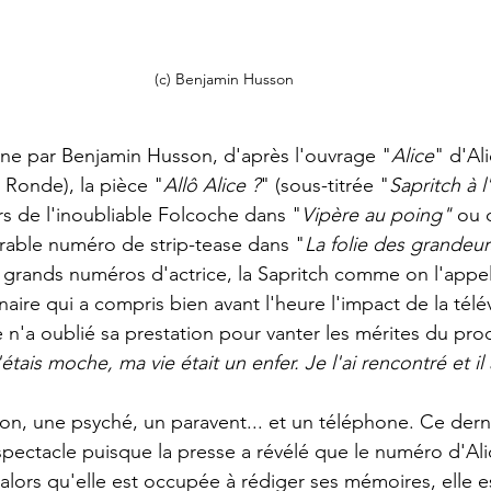
(c) Benjamin Husson
ène par Benjamin Husson, d'après l'ouvrage "
Alice
" d'Al
 Ronde), la pièce "
Allô Alice ?
" (sous-titrée "
Sapritch à l
rs de l'inoubliable Folcoche dans "
Vipère au poing" 
ou 
rable numéro de strip-tease dans "
La folie des grandeur
naire qui a compris bien avant l'heure l'impact de la télév
 n'a oublié sa prestation pour vanter les mérites du pro
'étais moche, ma vie était un enfer. Je l'ai rencontré et il 
on, une psyché, un paravent... et un téléphone. Ce derni
spectacle puisque la presse a révélé que le numéro d'Ali
alors qu'elle est occupée à rédiger ses mémoires, elle e