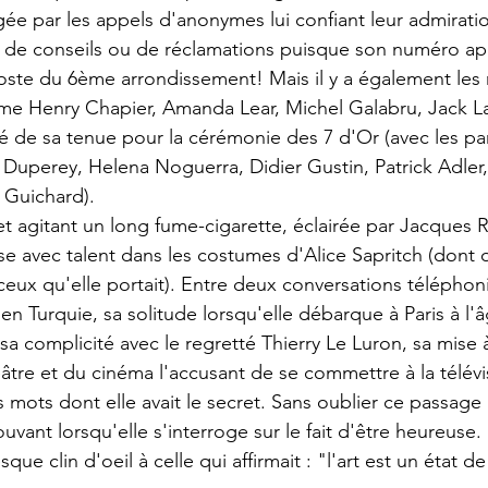
 par les appels d'anonymes lui confiant leur admiratio
de conseils ou de réclamations puisque son numéro app
oste du 6ème arrondissement! Mais il y a également les
me Henry Chapier, Amanda Lear, Michel Galabru, Jack L
de sa tenue pour la cérémonie des 7 d'Or (avec les par
 Duperey, Helena Noguerra, Didier Gustin, Patrick Adler, 
Guichard).
t agitant un long fume-cigarette, éclairée par Jacques R
sse avec talent dans les costumes d'Alice Sapritch (dont
 ceux qu'elle portait). Entre deux conversations téléphoni
n Turquie, sa solitude lorsqu'elle débarque à Paris à l'â
 sa complicité avec le regretté Thierry Le Luron, sa mise à
âtre et du cinéma l'accusant de se commettre à la télévis
mots dont elle avait le secret. Sans oublier ce passage 
vant lorsqu'elle s'interroge sur le fait d'être heureuse.
e clin d'oeil à celle qui affirmait : "l'art est un état de